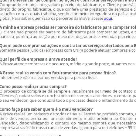
Qual o diferencial de comprar soluções e contratar serviços em uma 
Comprando em uma integradora parceira do fabricante, o Cliente poderá co
direto do próprio fabricante, o que confere uma prestação de serviços e co
soluções com as quais trabalha, sendo a primeira integradora do país a tra
global. Para saber quem são os parceiros da Brave, acesse
aqui
.
A minha empresa precisa ser parceira do fabricante para comprar so
O cliente não precisa ser parceiro do fabricante para comprar soluções,
parceira, porém, a aquisição por meio de integradoras e revendas parceiras 
Quem pode comprar soluções e contratar os serviços ofertados pela 
Somente pessoa jurídica (empresas com CNPJ) poderá efetuar compras e con
Qual perfil de empresa a Brave atende?
A Brave atende empresas de pequeno, médio e grande porte, atuantes nos 
A Brave realiza venda com faturamento para pessoa física?
Infelizmente não realizamos vendas para pessoa física.
Como posso realizar uma compra?
O processo de compra se dá sempre e inicialmente por meio de contato co
Clientes já cadastrados e com histórico de compras anteriores, o contato 
o seu vendedor, que conduzirá todo o processo desde o entendimento da 
Como faço para saber quem é o meu vendedor?
A Brave realiza um cadastro de todos os seus Clientes no primeiro contat
time de vendas prima por um atendimento muito próximo ao Cliente,
vendedor, disponibilizando o contato do mesmo sempre que necessário
empresa através do nosso canal de vendas. ligando para os telefones + 55 1