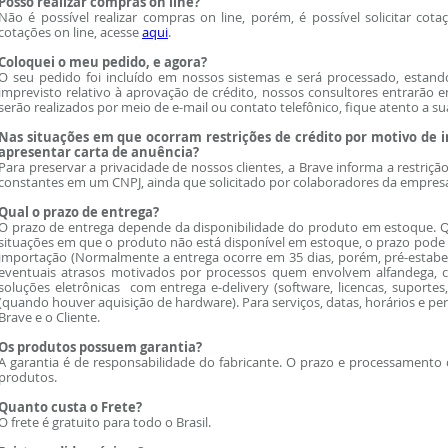
Posso realizar compras on line?
Não é possível realizar compras on line, porém, é possível solicitar cot
cotações on line, acesse
aqui
.
Coloquei o meu pedido, e agora?
O seu pedido foi incluído em nossos sistemas e será processado, estand
imprevisto relativo à aprovação de crédito, nossos consultores entrarão
serão realizados por meio de e-mail ou contato telefônico, fique atento a s
Nas situações em que ocorram restrições de crédito por motivo de 
apresentar carta de anuência?
Para preservar a privacidade de nossos clientes, a Brave informa a restr
constantes em um CNPJ, ainda que solicitado por colaboradores da empresa
Qual o prazo de entrega?
O prazo de entrega depende da disponibilidade do produto em estoque. Qu
situações em que o produto não está disponível em estoque, o prazo pode se
importação (Normalmente a entrega ocorre em 35 dias, porém, pré-estab
eventuais atrasos motivados por processos quem envolvem alfandega, c
soluções eletrônicas com entrega e-delivery (software, licencas, suporte
(quando houver aquisição de hardware). Para serviços, datas, horários e
Brave e o Cliente.
Os produtos possuem garantia?
A garantia é de responsabilidade do fabricante. O prazo e processamento d
produtos.
Quanto custa o Frete?
O frete é gratuito para todo o Brasil.