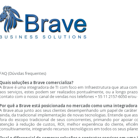
FAQ (Dúvidas frequentes)
Quais soluções a Brave comercializa?
A Brave é uma integradora de TI com foco em Infraestrutura que atua com f
aos serviços, estes podem ser realizados pontualmente, ou a longo prazo
contato com o nosso canal de vendas nos telefones + 55 11 2157-6050 e/ou 
Por quê a Brave está posicionada no mercado como uma integrador
A Brave atua junto aos seus clientes desempenhando um papel de caráter 
ainda, da tradicional implementação de novas tecnologias. Entende que asso
fora do escopo tradicional de seus concorrentes, primando por apoiar
atenção à redução de custos, ROI, melhor experiência do cliente, eficiê
consultivamente, integrando recursos tecnológicos em todos os seus pilares